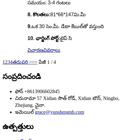
సమయం: 3-4 గంటలు
8. కొలతలు:
81*66*147మి.మీ
9.
ఒక 30 సెం.మీ. డేటా కేబుల్‌తో వస్తుంది
10. ఛార్జింగ్ పోర్ట్:
టైప్ సి
విచారణ
వివరాలు
1
2
3
4
తదుపరి >
>>
పేజీ 1 / 4
సంప్రదించండి
ఫోన్
+8613906602845
చిరునామా
57 Xidian సౌత్ రోడ్, Xidian టౌన్, Ningbo,
Zhejiang, చైనా.
ఇమెయిల్
grace@yunshengnb.com
ఉత్పత్తులు