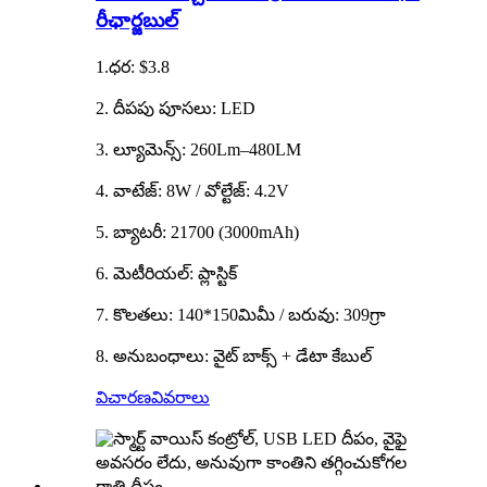
రీఛార్జబుల్
1.ధర: $3.8
2. దీపపు పూసలు: LED
3. ల్యూమెన్స్: 260Lm–480LM
4. వాటేజ్: 8W / వోల్టేజ్: 4.2V
5. బ్యాటరీ: 21700 (3000mAh)
6. మెటీరియల్: ప్లాస్టిక్
7. కొలతలు: 140*150మిమీ / బరువు: 309గ్రా
8. అనుబంధాలు: వైట్ బాక్స్ + డేటా కేబుల్
విచారణ
వివరాలు