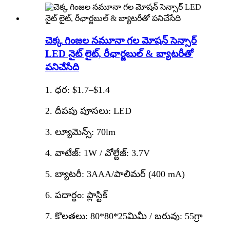
చెక్క గింజల నమూనా గల మోషన్ సెన్సార్
LED నైట్ లైట్, రీఛార్జబుల్ & బ్యాటరీతో
పనిచేసేది
1. ధర: $1.7–$1.4
2. దీపపు పూసలు: LED
3. ల్యూమెన్స్: 70lm
4. వాటేజ్: 1W / వోల్టేజ్: 3.7V
5. బ్యాటరీ: 3AAA/పాలిమర్ (400 mA)
6. పదార్థం: ప్లాస్టిక్
7. కొలతలు: 80*80*25మిమీ / బరువు: 55గ్రా