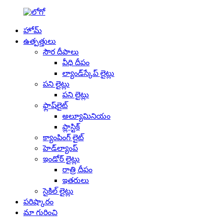
హోమ్
ఉత్పత్తులు
సౌర దీపాలు
వీధి దీపం
ల్యాండ్‌స్కేప్ లైట్లు
పని లైట్లు
పని లైట్లు
ఫ్లాష్‌లైట్
అల్యూమినియం
ప్లాస్టిక్
క్యాంపింగ్ లైట్
హెడ్‌ల్యాంప్
ఇండోర్ లైట్లు
రాత్రి దీపం
ఇతరులు
సైకిల్ లైట్లు
పరిష్కారం
మా గురించి