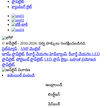
ఫ్లాష్‌లైట్
క్యాంపింగ్ లైట్
© కాపీరైట్ - 2010-2026: సర్వ హక్కులు సంరక్షించబడినవి.
సైట్‌మ్యాప్
-
AMP మొబైల్
జూమ్ ఫ్లాష్‌లైట్
,
రీఛార్జ్ చేయగల హెడ్‌ల్యాంప్
,
రీఛార్జ్ చేయగల LED
ఫ్లాష్‌లైట్
,
పోర్టబుల్ ఫ్లాష్‌లైట్
,
LED ఫ్లాష్ లైట్లు
,
బహుళ ప్రయోజన
ఫ్లాష్‌లైట్
,
ఇమెయిల్ పంపండి
ఆండ్రాయిడ్
లింక్డ్ఇన్
ఫేస్‌బుక్