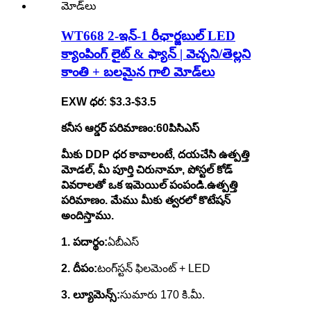
WT668 2-ఇన్-1 రీఛార్జబుల్ LED
క్యాంపింగ్ లైట్ & ఫ్యాన్ | వెచ్చని/తెల్లని
కాంతి + బలమైన గాలి మోడ్‌లు
EXW ధర:
$
3.3-$3.5
కనీస ఆర్డర్ పరిమాణం:
60
పిసిఎస్
మీకు DDP ధర కావాలంటే, దయచేసి ఉత్పత్తి
మోడల్, మీ పూర్తి చిరునామా, పోస్టల్ కోడ్
వివరాలతో ఒక ఇమెయిల్ పంపండి.
ఉత్పత్తి
పరిమాణం. మేము మీకు త్వరలో కొటేషన్
అందిస్తాము.
1. పదార్థం:
ఏబీఎస్
2. దీపం:
టంగ్‌స్టన్ ఫిలమెంట్ + LED
3. ల్యూమెన్స్:
సుమారు 170 కి.మీ.