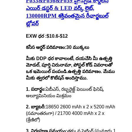
F033&F036&F039 హై-స్పీడ్ కార్డ్‌లెస్
ఎయిర్ డస్టర్ & LED వర్క్ లైట్,
130000RPM శక్తివంతమైన రీఛార్జబుల్
బ్లోవర్
EXW ధర :
$10.6-$12
కనీస ఆర్డర్ పరిమాణం:
30 ముక్కలు
మీకు DDP ధర కావాలంటే, దయచేసి మీ ఉత్పత్తి
మోడల్, పూర్తి చిరునామా, పోస్టల్ కోడ్ వివరాలతో
ఒక ఇమెయిల్ పంపండి.
ఉత్పత్తి పరిమాణం. మేము
మీకు త్వరలో కొటేషన్ అందిస్తాము.
1. పదార్థం:
ఏబీఎస్, రబ్బరైజ్డ్ పెయింట్ ఫినిష్,
అల్యూమినియం మిశ్రమం
2. బ్యాటరీ:
18650 2600 mAh x 2 x 5200 mAh
(సమాంతరంగా) / 21700 4000 mAh x 2 x
(శ్రేణిలో)
3. నిర్వహణ సమయం:
తక్కువ సెట్టింగ్ (సుమారు 1