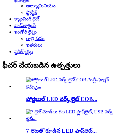
అల్యూమినియం
ప్లాస్టిక్
క్యాంపింగ్ లైట్
హెడ్‌ల్యాంప్
ఇండోర్ లైట్లు
రాత్రి దీపం
ఇతరులు
సైకిల్ లైట్లు
ఫీచర్ చేయబడిన ఉత్పత్తులు
పోర్టబుల్ LED వర్క్ లైట్ COB...
7 లైట్లతో కూడిన LED ఫ్లాష్‌లైట్...