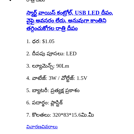
స్మార్ట్ వాయిస్ కంట్రోల్, USB LED దీపం,
వైఫై అవసరం లేదు, అనువుగా కాంతిని
తగ్గించుకోగల రాత్రి దీపం
1. ధర: $1.05
2. దీపపు పూసలు: LED
3. ల్యూమెన్స్: 90Lm
4. వాటేజ్: 3W / వోల్టేజ్: 1.5V
5. బ్యాటరీ: ప్రత్యక్ష ప్రకాశం
6. పదార్థం: ప్లాస్టిక్
7. కొలతలు: 320*83*15.6మి.మీ
విచారణ
వివరాలు