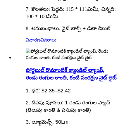
7. కొలతలు: పెద్దది: 115 * 111మిమీ, చిన్నది:
100 * 100మిమీ
8. అనుబంధాలు: వైట్ బాక్స్ + డేటా కేబుల్
విచారణ
వివరాలు
పోర్టబుల్ రొమాంటిక్ క్యాండిల్ ల్యాంప్,
రెండు రంగుల కాంతి, కంటి సంరక్షణ నైట్ లైట్
1. ధర: $2.35–$2.42
2. దీపపు పూసలు: 1 రెండు రంగుల ప్యాచ్
(తెలుపు కాంతి & పసుపు కాంతి)
3. ల్యూమెన్స్: 50Lm