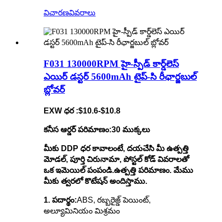
విచారణ
వివరాలు
F031 130000RPM హై-స్పీడ్ కార్డ్‌లెస్
ఎయిర్ డస్టర్ 5600mAh టైప్-సి రీఛార్జబుల్
బ్లోవర్
EXW ధర :
$10.6-$10.8
కనీస ఆర్డర్ పరిమాణం:
30 ముక్కలు
మీకు DDP ధర కావాలంటే, దయచేసి మీ ఉత్పత్తి
మోడల్, పూర్తి చిరునామా, పోస్టల్ కోడ్ వివరాలతో
ఒక ఇమెయిల్ పంపండి.
ఉత్పత్తి పరిమాణం. మేము
మీకు త్వరలో కొటేషన్ అందిస్తాము.
1. పదార్థం:
ABS, రబ్బరైజ్డ్ పెయింట్,
అల్యూమినియం మిశ్రమం