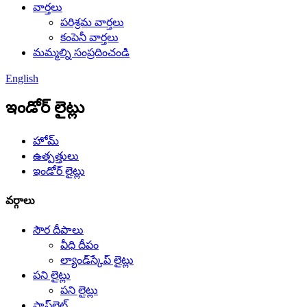
వార్తలు
పరిశ్రమ వార్తలు
కంపెనీ వార్తలు
మమ్మల్ని సంప్రదించండి
English
ఇండోర్ లైట్లు
హోమ్
ఉత్పత్తులు
ఇండోర్ లైట్లు
వర్గాలు
సౌర దీపాలు
వీధి దీపం
ల్యాండ్‌స్కేప్ లైట్లు
పని లైట్లు
పని లైట్లు
ఫ్లాష్‌లైట్