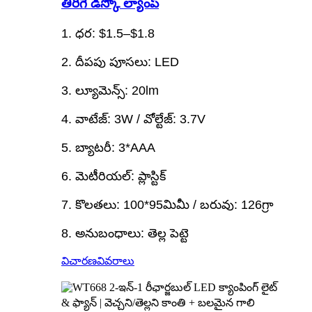
తిరిగే డిస్కో ల్యాంప్
1. ధర: $1.5–$1.8
2. దీపపు పూసలు: LED
3. ల్యూమెన్స్: 20lm
4. వాటేజ్: 3W / వోల్టేజ్: 3.7V
5. బ్యాటరీ: 3*AAA
6. మెటీరియల్: ప్లాస్టిక్
7. కొలతలు: 100*95మిమీ / బరువు: 126గ్రా
8. అనుబంధాలు: తెల్ల పెట్టె
విచారణ
వివరాలు