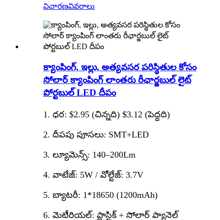
విచారణ
వివరాలు
క్యాంపింగ్, ఇల్లు, అత్యవసర పరిస్థితుల కోసం
సోలార్ క్యాంపింగ్ లాంతరు రీఛార్జబుల్ లైట్
పోర్టబుల్ LED దీపం
1. ధర: $2.95 (చిన్నది) $3.12 (పెద్దది)
2. దీపపు పూసలు: SMT+LED
3. ల్యూమెన్స్: 140–200Lm
4. వాటేజ్: 5W / వోల్టేజ్: 3.7V
5. బ్యాటరీ: 1*18650 (1200mAh)
6. మెటీరియల్: ప్లాస్టిక్ + సోలార్ ప్యానెల్