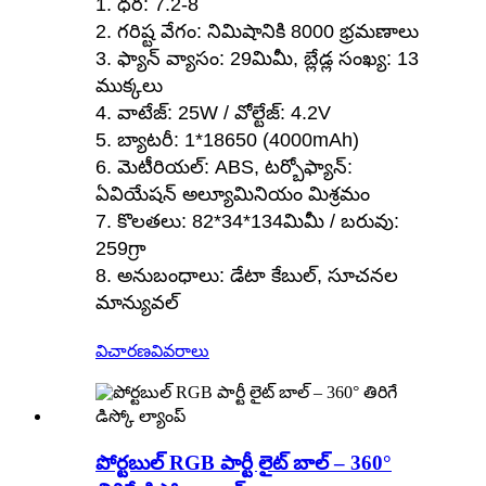
1. ధర: 7.2-8
2. గరిష్ట వేగం: నిమిషానికి 8000 భ్రమణాలు
3. ఫ్యాన్ వ్యాసం: 29మిమీ, బ్లేడ్ల సంఖ్య: 13
ముక్కలు
4. వాటేజ్: 25W / వోల్టేజ్: 4.2V
5. బ్యాటరీ: 1*18650 (4000mAh)
6. మెటీరియల్: ABS, టర్బోఫ్యాన్:
ఏవియేషన్ అల్యూమినియం మిశ్రమం
7. కొలతలు: 82*34*134మిమీ / బరువు:
259గ్రా
8. అనుబంధాలు: డేటా కేబుల్, సూచనల
మాన్యువల్
విచారణ
వివరాలు
పోర్టబుల్ RGB పార్టీ లైట్ బాల్ – 360°