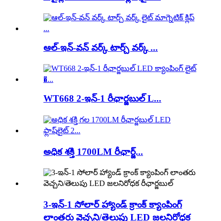
ఆల్-ఇన్-వన్ వర్క్ టార్చ్ వర్క్ ...
WT668 2-ఇన్-1 రీఛార్జబుల్ L...
అధిక శక్తి 1700LM రీఛార్జ్...
3-ఇన్-1 సోలార్ హ్యాండ్ క్రాంక్ క్యాంపింగ్
లాంతరు వెచ్చని/తెలుపు LED జలనిరోధక