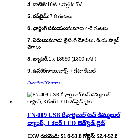
4. వాటేజ్:
10W / వోల్టేజ్: 5V
5. రన్‌టైమ్:
7-8 గంటలు
6. ఛార్జింగ్ సమయం:
సుమారు 4-5 గంటలు
7. విధులు:
మూడు లైటింగ్ మోడ్‌లు, రెండు ఫ్యాన్
వేగాలు
8. బ్యాటరీ:
1 x 18650 (1800mAh)
9. ఉపకరణాలు:
బాక్స్ + డేటా కేబుల్
విచారణ
వివరాలు
FN-009 USB రీఛార్జబుల్ టచ్ డిమ్మబుల్
ల్యాంప్, 3 కలర్ LED బెడ్‌సైడ్ లైట్
EXW ధర:
వెండి: $1.6-$1.8
గోల్డెన్: $2.4-$2.6