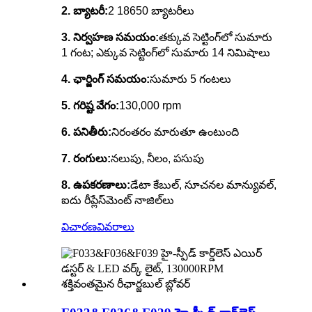
2. బ్యాటరీ:
2 18650 బ్యాటరీలు
3. నిర్వహణ సమయం:
తక్కువ సెట్టింగ్‌లో సుమారు
1 గంట; ఎక్కువ సెట్టింగ్‌లో సుమారు 14 నిమిషాలు
4. ఛార్జింగ్ సమయం:
సుమారు 5 గంటలు
5. గరిష్ట వేగం:
130,000 rpm
6. పనితీరు:
నిరంతరం మారుతూ ఉంటుంది
7. రంగులు:
నలుపు, నీలం, పసుపు
8. ఉపకరణాలు:
డేటా కేబుల్, సూచనల మాన్యువల్,
ఐదు రీప్లేస్‌మెంట్ నాజిల్‌లు
విచారణ
వివరాలు