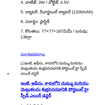
4. వాటేజ్: 3W / వోల్టేజ్: 0.5V
5. బ్యాటరీ: రీఛార్జబుల్ బ్యాటరీ (1200mAh)
6. పదార్థం: ప్లాస్టిక్
7. కొలతలు: 77×77×187మిమీ / బరువు:
136గ్రా
విచారణ
వివరాలు
ఇంటి, ఆఫీసు, కారులోని దుమ్ము మరియు
వెంట్రుకలను శుభ్రపరచడానికి పోర్టబుల్ హై
స్పీడ్ ఎయిర్ డస్టర్