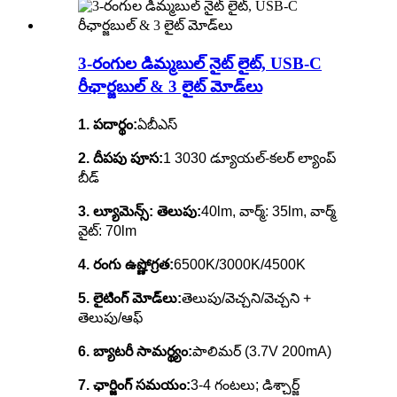
3-రంగుల డిమ్మబుల్ నైట్ లైట్, USB-C
రీఛార్జబుల్ & 3 లైట్ మోడ్‌లు
1. పదార్థం:
ఏబీఎస్
2. దీపపు పూస:
1 3030 డ్యూయల్-కలర్ ల్యాంప్
బీడ్
3. ల్యూమెన్స్: తెలుపు:
40lm, వార్మ్: 35lm, వార్మ్
వైట్: 70lm
4. రంగు ఉష్ణోగ్రత:
6500K/3000K/4500K
5. లైటింగ్ మోడ్‌లు:
తెలుపు/వెచ్చని/వెచ్చని +
తెలుపు/ఆఫ్
6. బ్యాటరీ సామర్థ్యం:
పాలిమర్ (3.7V 200mA)
7. ఛార్జింగ్ సమయం:
3-4 గంటలు; డిశ్చార్జ్