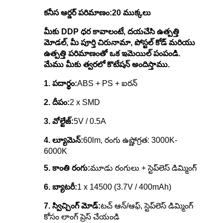
కనీస ఆర్డర్ పరిమాణం:
20 ముక్కలు
మీకు DDP ధర కావాలంటే, దయచేసి ఉత్పత్తి
మోడల్, మీ పూర్తి చిరునామా, పోస్టల్ కోడ్ మరియు
ఉత్పత్తి పరిమాణంతో ఒక ఇమెయిల్ పంపండి.
మేము మీకు త్వరలో కొటేషన్ అందిస్తాము.
1. పదార్థం:
ABS + PS + ఐరన్
2. దీపం:
2 x SMD
3. వోల్టేజ్:
5V / 0.5A
4. ల్యూమెన్:
60lm, రంగు ఉష్ణోగ్రత: 3000K-
6000K
5. కాంతి రంగు:
మూడు రంగులు + స్టెప్‌లెస్ డిమ్మింగ్
6. బ్యాటరీ:
1 x 14500 (3.7V / 400mAh)
7. స్విచ్చింగ్ మోడ్:
టచ్ ఆన్/ఆఫ్, స్టెప్‌లెస్ డిమ్మింగ్
కోసం లాంగ్ ప్రెస్ చేయండి