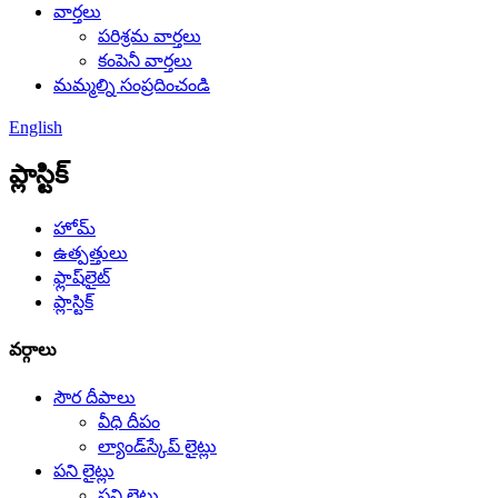
వార్తలు
పరిశ్రమ వార్తలు
కంపెనీ వార్తలు
మమ్మల్ని సంప్రదించండి
English
ప్లాస్టిక్
హోమ్
ఉత్పత్తులు
ఫ్లాష్‌లైట్
ప్లాస్టిక్
వర్గాలు
సౌర దీపాలు
వీధి దీపం
ల్యాండ్‌స్కేప్ లైట్లు
పని లైట్లు
పని లైట్లు