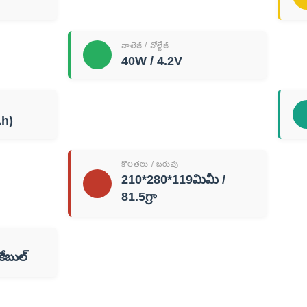
వాటేజ్ / వోల్టేజ్
40W / 4.2V
h)
కొలతలు / బరువు
210*280*119మిమీ /
81.5గ్రా
కేబుల్