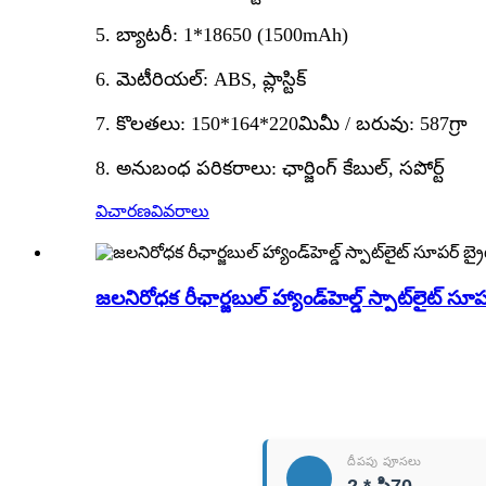
5. బ్యాటరీ: 1*18650 (1500mAh)
6. మెటీరియల్: ABS, ప్లాస్టిక్
7. కొలతలు: 150*164*220మిమీ / బరువు: 587గ్రా
8. అనుబంధ పరికరాలు: ఛార్జింగ్ కేబుల్, సపోర్ట్
విచారణ
వివరాలు
జలనిరోధక రీఛార్జబుల్ హ్యాండ్‌హెల్డ్ స్పాట్‌లైట్ సూపర్ 
దీపపు పూసలు