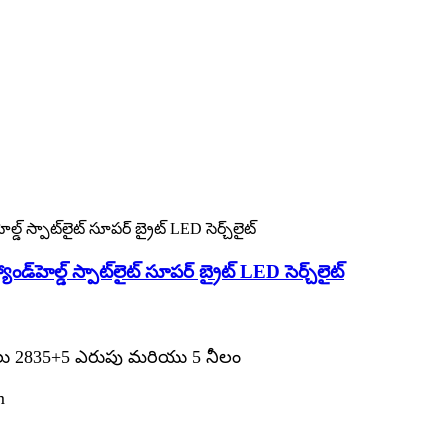
డ్‌హెల్డ్ స్పాట్‌లైట్ సూపర్ బ్రైట్ LED సెర్చ్‌లైట్
పాలు 2835+5 ఎరుపు మరియు 5 నీలం
m