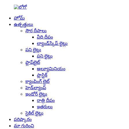
హోమ్
ఉత్పత్తులు
సౌర దీపాలు
వీధి దీపం
ల్యాండ్‌స్కేప్ లైట్లు
పని లైట్లు
పని లైట్లు
ఫ్లాష్‌లైట్
అల్యూమినియం
ప్లాస్టిక్
క్యాంపింగ్ లైట్
హెడ్‌ల్యాంప్
ఇండోర్ లైట్లు
రాత్రి దీపం
ఇతరులు
సైకిల్ లైట్లు
పరిష్కారం
మా గురించి