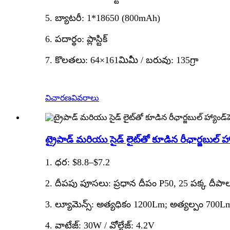
5. బ్యాటరీ: 1*18650 (800mAh)
6. పదార్థం: ప్లాస్టిక్
7. కొలతలు: 64×161మిమీ / బరువు: 135గ్రా
విచారణ
వివరాలు
ట్రైపాడ్ మరియు సైడ్ లైట్‌తో కూడిన రీఛార్జబుల్ హ్యాం
1. ధర: $8.8–$7.2
2. దీపపు పూసలు: ప్రధాన దీపం P50, 25 పక్క దీ
3. ల్యూమెన్స్: అత్యధికం 1200Lm; అత్యల్పం 700L
4. వాటేజ్: 30W / వోల్టేజ్: 4.2V