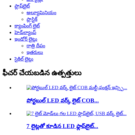
ఫ్లాష్‌లైట్
అల్యూమినియం
ప్లాస్టిక్
క్యాంపింగ్ లైట్
హెడ్‌ల్యాంప్
ఇండోర్ లైట్లు
రాత్రి దీపం
ఇతరులు
సైకిల్ లైట్లు
ఫీచర్ చేయబడిన ఉత్పత్తులు
పోర్టబుల్ LED వర్క్ లైట్ COB...
7 లైట్లతో కూడిన LED ఫ్లాష్‌లైట్...