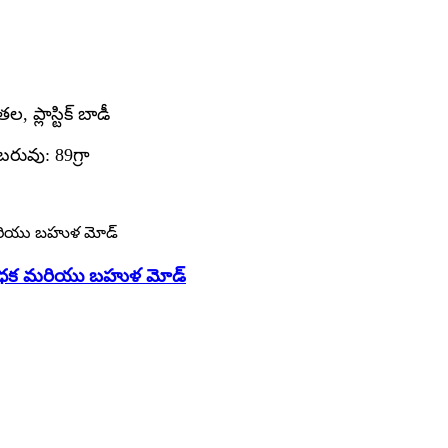
ప్లాస్టిక్ బాడీ
రువు: 89గ్రా
జలనిరోధక మరియు బహుళ మోడ్