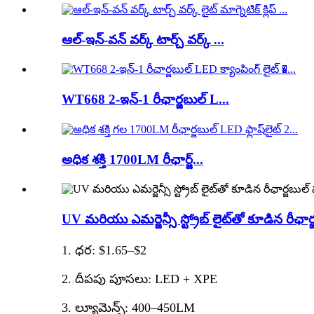
ఆల్-ఇన్-వన్ వర్క్ టార్చ్ వర్క్ ...
WT668 2-ఇన్-1 రీఛార్జబుల్ L...
అధిక శక్తి 1700LM రీఛార్జ్...
UV మరియు ఎమర్జెన్సీ స్ట్రోబ్ లైట్‌తో కూడిన రీఛార్జ
1. ధర: $1.65–$2
2. దీపపు పూసలు: LED + XPE
3. ల్యూమెన్స్: 400–450LM