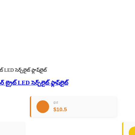
బ్రైట్ LED సెర్చ్‌లైట్ ఫ్లాష్‌లైట్
ధర
$10.5