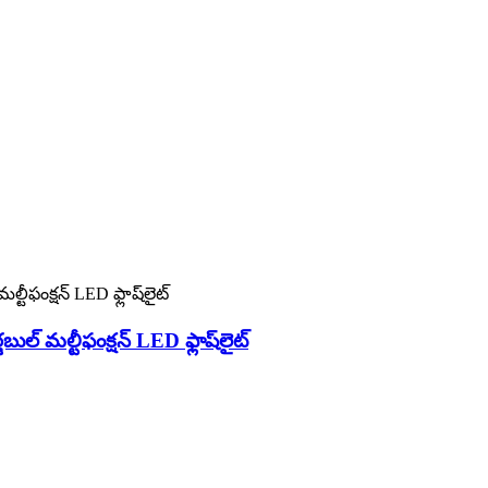
బుల్ మల్టీఫంక్షన్ LED ఫ్లాష్‌లైట్