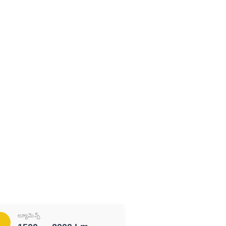
ల్యూమెన్స్