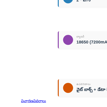
2 * పి70
బ్యాటరీ
18650 (7200mA
ఉపకరణాలు
వైట్ బాక్స్ + డేటా 
విచారణ
వివరాలు