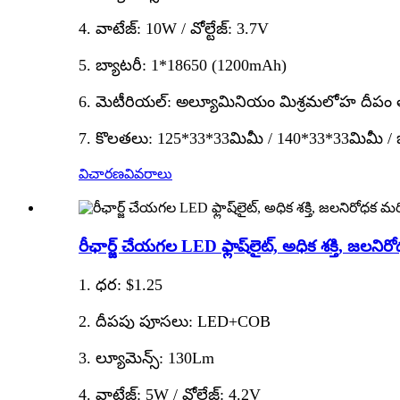
4. వాటేజ్: 10W / వోల్టేజ్: 3.7V
5. బ్యాటరీ: 1*18650 (1200mAh)
6. మెటీరియల్: అల్యూమినియం మిశ్రమలోహ దీపం తల, 
7. కొలతలు: 125*33*33మిమీ / 140*33*33మిమీ / బ
విచారణ
వివరాలు
రీఛార్జ్ చేయగల LED ఫ్లాష్‌లైట్, అధిక శక్తి, 
1. ధర: $1.25
2. దీపపు పూసలు: LED+COB
3. ల్యూమెన్స్: 130Lm
4. వాటేజ్: 5W / వోల్టేజ్: 4.2V